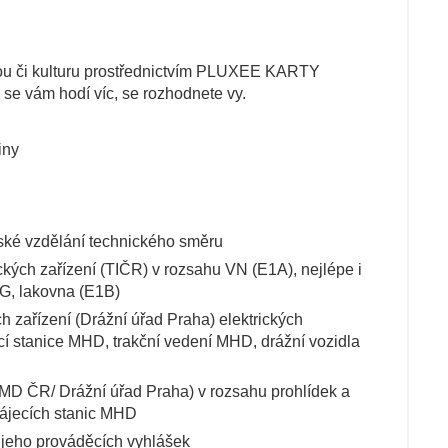
ou či kulturu prostřednictvím PLUXEE KARTY
 se vám hodí víc, se rozhodnete vy.
iny
ské vzdělání technického směru
ckých zařízení (TIČR) v rozsahu VN (E1A), nejlépe i
G, lakovna (E1B)
h zařízení (Drážní úřad Praha) elektrických
ecí stanice MHD, trakční vedení MHD, drážní vozidla
(MD ČR/ Drážní úřad Praha) v rozsahu prohlídek a
pájecích stanic MHD
a jeho prováděcích vyhlášek