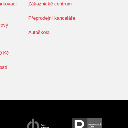
arkovací
Zákaznické centrum
Přeprodejní kanceláře
rový
Autoškola
0 Kč
ostí