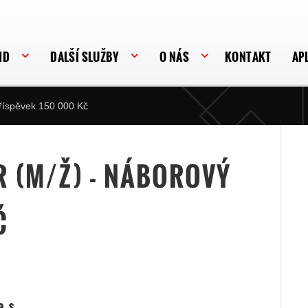
HD
DALŠÍ SLUŽBY
O NÁS
KONTAKT
AP
příspěvek 150 000 Kč
 (M/Ž) - NÁBOROVÝ
Č
a.s.