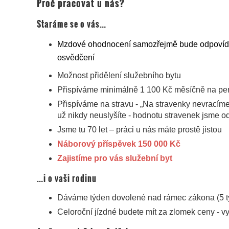
Proč pracovat u nás?
Staráme se o vás…
Mzdové ohodnocení samozřejmě bude odpovída
osvědčení
Možnost přidělení služebního bytu
Přispíváme minimálně 1 100 Kč měsíčně na penz
Přispíváme na stravu - „Na stravenky nevracíme
už nikdy neuslyšíte - hodnotu stravenek jsme od
Jsme tu 70 let – práci u nás máte prostě jistou
Náborový příspěvek 150 000 Kč
Zajistíme pro vás služební byt
…i o vaši rodinu
Dáváme týden dovolené nad rámec zákona (5 t
Celoroční jízdné budete mít za zlomek ceny - v