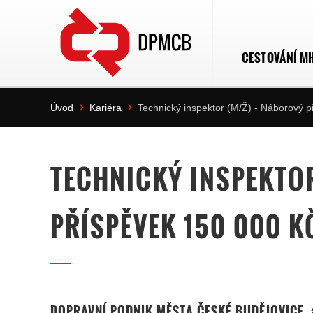
CESTOVÁNÍ M
Úvod
Kariéra
Technický inspektor (M/Ž) - Náborový 
TECHNICKÝ INSPEKTOR
PŘÍSPĚVEK 150 000 K
DOPRAVNÍ PODNIK MĚSTA ČESKÉ BUDĚJOVICE, 