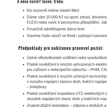
A něco navíc? Jasně, třeba:
Na vozovně máme vlastní fitko!
Dáme vám 10 000 Kč na sport, zdraví, dovolen
FLEXI nebo navíc k penzijnímu připojištění. Jak
Finančně odměňujeme dárce krve
Slavíme Vaše výročí ve firmě i jubilejní narozen
Předpoklady pro nabízenou pracovní pozici:
Úplné středoškolské vzdělání nebo vysokoškol
Platné osvědčení k revizím vyhrazených elektri
pro zařízení s nebezpečím výbuchu – PHM, CN
Platné osvědčení k revizím určených technickýc
v rozsahu napájecí stanice drah, trakční napáj
– trolejbusy
Platné osvědčení inspektora UTZ elektrických 
zkoušek napájecích stanic drah a trakčních na
Znalost drážní legislativy – zákona o drahách 