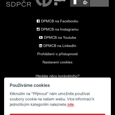
DPMCB na Facebooku
DPMCB na Instagramu
DPMCB na Youtube
DPMCB na LinkedIn
Prohlášení o přístupnosti
Nastavení cookies
Hledáte něco konkrétního?
Používáme cookies
Kliknutím na
"Přijmout"
nám umožníte používat
soubory cookie na našem webu. Více informací k
jednotlivým kategoriím naleznete
zde
.
© 2009-2026 Dopravní podnik města
České Budějovice, a.s.