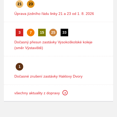
21
23
Úprava jízdního řádu linky 21 a 23 od 1. 8. 2026
3
7
15
25
33
Dočasný přesun zastávky Vysokoškolské koleje
(směr Výstaviště)
1
Dočasné zrušení zastávky Haklovy Dvory
všechny aktuality z dopravy