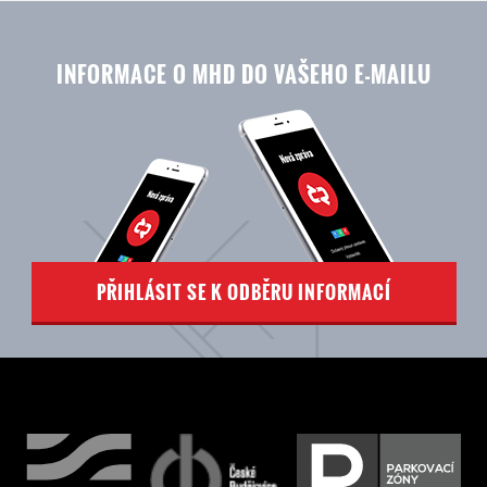
INFORMACE O MHD DO VAŠEHO E-MAILU
PŘIHLÁSIT SE K ODBĚRU INFORMACÍ