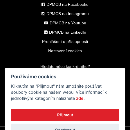
DPMCB na Facebooku
DPMCB na Instagramu
DPMCB na Youtube
DPMCB na LinkedIn
Prohlášení o přístupnosti
Nastavení cookies
Hledáte něco konkrétního?
Používáme cookies
Kliknutím na
"Přijmout"
nám umožníte používat
soubory cookie na našem webu. Více informací k
jednotlivým kategoriím naleznete
zde
.
© 2009-2026 Dopravní podnik města
České Budějovice, a.s.
Přijmout