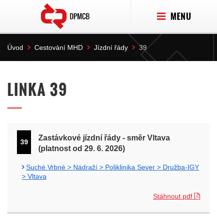
MENU
Úvod
Cestování MHD
Jízdní řády
39
LINKA 39
Zastávkové jízdní řády - směr Vltava
39
(platnost od 29. 6. 2026)
Suché Vrbné > Nádraží > Poliklinika Sever > Družba-IGY
> Vltava
Stáhnout pdf