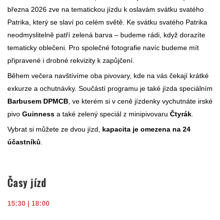
března 2026 zve na tematickou jízdu k oslavám svátku svatého
Patrika, který se slaví po celém světě. Ke svátku svatého Patrika
neodmyslitelně patří zelená barva – budeme rádi, když dorazíte
tematicky oblečeni. Pro společné fotografie navíc budeme mít
připravené i drobné rekvizity k zapůjčení.
Během večera navštívíme oba pivovary, kde na vás čekají krátké
exkurze a ochutnávky. Součástí programu je také jízda speciálním
Barbusem DPMCB
, ve kterém si v ceně jízdenky vychutnáte irské
pivo
Guinness
a také zelený speciál z minipivovaru
Čtyrák
.
Vybrat si můžete ze dvou jízd,
kapacita je omezena na
24
účastníků
.
Časy jízd
15:30 |
18:00