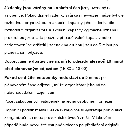
Jízdenky jsou vázány na konkrétní čas
jízdy uvedený na
vstupence. Pokud držitel jízdenky svůj čas nevyužije, může být dle
rozhodnutí organizátora a aktuální kapacity jeho jízdenka dle
rozhodnutí organizátora a aktuální kapacity výjimečně uznána i
pro druhou jízdu, a to pouze v případě volné kapacity nebo
nedostavení se držitelů jízdenek na druhou jízdu do 5 minut po
plánovaném odjezdu.
Doporučujeme
dostavit se na místo odjezdu alespoň 10 minut
před plánovaným odjezdem
(15:30 a 18:00).
Pokud se držitel vstupenky nedostaví do 5 minut
po
plánovaném čase odjezdu, může organizátor jeho místo
nabídnout dalším zájemcům.
Počet zakoupených vstupenek na jednu osobu není omezen.
Dopravní podnik města České Budějovice si vyhrazuje právo akci
z organizačních nebo provozních důvodů zrušit. V takovém
případě bude nevyužité vstupné vráceno po předložení originálu