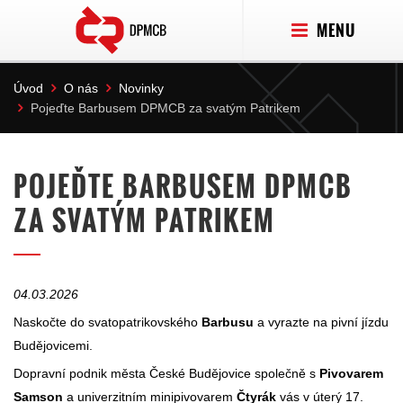
MENU
Úvod
O nás
Novinky
Pojeďte Barbusem DPMCB za svatým Patrikem
POJEĎTE BARBUSEM DPMCB
ZA SVATÝM PATRIKEM
04.03.2026
Naskočte do svatopatrikovského
Barbusu
a vyrazte na pivní jízdu
Budějovicemi.
Dopravní podnik města České Budějovice společně s
Pivovarem
Samson
a univerzitním minipivovarem
Čtyrák
vás v úterý 17.