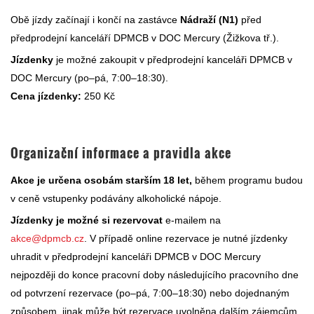
Obě jízdy začínají i končí na zastávce
Nádraží (N1)
před
předprodejní kanceláří DPMCB v DOC Mercury (Žižkova tř.).
Jízdenky
je možné zakoupit v předprodejní kanceláři DPMCB v
DOC Mercury (po–pá, 7:00–18:30).
Cena jízdenky:
250 Kč
Organizační informace a pravidla akce
Akce je určena osobám starším 18 let,
během programu budou
v ceně vstupenky podávány alkoholické nápoje.
Jízdenky je možné si rezervovat
e-mailem na
akce@dpmcb.cz
. V případě online rezervace je nutné jízdenky
uhradit v předprodejní kanceláři DPMCB v DOC Mercury
nejpozději do konce pracovní doby následujícího pracovního dne
od potvrzení rezervace (po–pá, 7:00–18:30) nebo dojednaným
způsobem, jinak může být rezervace uvolněna dalším zájemcům.