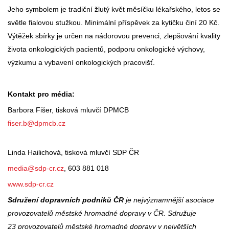
Jeho symbolem je tradiční žlutý květ měsíčku lékařského, letos se
světle fialovou stužkou. Minimální příspěvek za kytičku činí 20 Kč.
Výtěžek sbírky je určen na nádorovou prevenci, zlepšování kvality
života onkologických pacientů, podporu onkologické výchovy,
výzkumu a vybavení onkologických pracovišť.
Kontakt pro média:
Barbora Fišer, tisková mluvčí DPMCB
fiser.b@dpmcb.cz
Linda Hailichová, tisková mluvčí SDP ČR
media@sdp-cr.cz
, 603 881 018
www.sdp-cr.cz
Sdružení dopravních podniků ČR
je nejvýznamnější asociace
provozovatelů městské hromadné dopravy v ČR. Sdružuje
23 provozovatelů městské hromadné dopravy v největších