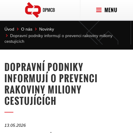
MENU
Úvod
O nás
Novinky
Dopravní podniky informují o prevenci rakoviny miliony
cestujících
DOPRAVNÍ PODNIKY
INFORMUJÍ O PREVENCI
RAKOVINY MILIONY
CESTUJÍCÍCH
13.05.2026