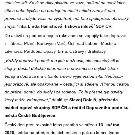
statisíce lidí. Když se díky plakátu ve voze, sdílení na sociálních
sítích nebo kytičce na prodejním místě někdo zamyslí nad
prevencí a půjde včas na vyšetření, má tato spolupráce obrovský
smysl,“
říká
Linda Hailichová, tisková mluvčí SDP ČR
.
Do aktivit na podporu boje s rakovinou se zapojily také dopravci
z Tábora, Plzně, Karlových Varů, Ústí nad Labem, Mostu a
Litvínova, Pardubic, Opavy, Brna, Ostravy i Bratislavy.
„Každý dopravní podnik má jiné možnosti, ale společný cíl je
stejný: dostat důležité informace o prevenci co nejblíž lidem.
Veřejná doprava má v tomto směru výjimečnou sílu. Nepůsobí
jednorázově, ale opakovaně – cestující si sdělení všimnou cestou
do práce, domů, do školy i za rodinou. To je přesně typ osvěty,
který může zafungovat,“
doplňuje
Slavoj Dolejš, předseda
marketingové skupiny SDP ČR a ředitel Dopravního podniku
města České Budějovice
.
Český den proti rakovině letos probíhá ve středu
13. května
2026
, sbírka na předprodejních místech pak do konce týdne.