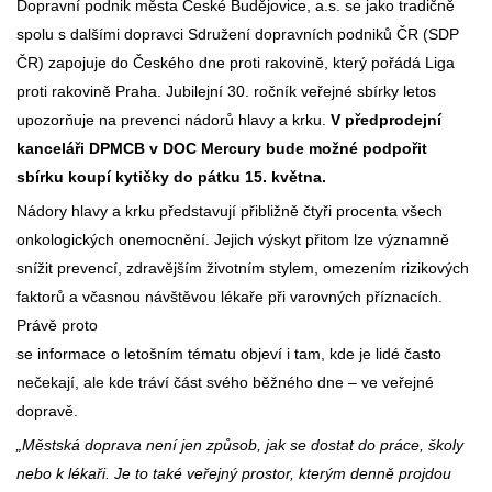
Dopravní podnik města České Budějovice, a.s. se jako tradičně
spolu s dalšími dopravci Sdružení dopravních podniků ČR (SDP
ČR) zapojuje do Českého dne proti rakovině, který pořádá Liga
proti rakovině Praha. Jubilejní 30. ročník veřejné sbírky letos
upozorňuje na prevenci nádorů hlavy a krku.
V předprodejní
kanceláři DPMCB v DOC Mercury bude možné podpořit
sbírku koupí kytičky do pátku 15. května.
Nádory hlavy a krku představují přibližně čtyři procenta všech
onkologických onemocnění. Jejich výskyt přitom lze významně
snížit prevencí, zdravějším životním stylem, omezením rizikových
faktorů a včasnou návštěvou lékaře při varovných příznacích.
Právě proto
se informace o letošním tématu objeví i tam, kde je lidé často
nečekají, ale kde tráví část svého běžného dne – ve veřejné
dopravě.
„Městská doprava není jen způsob, jak se dostat do práce, školy
nebo k lékaři. Je to také veřejný prostor, kterým denně projdou