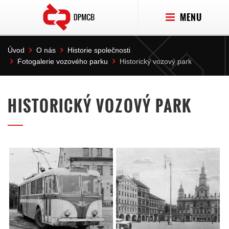
MENU
Úvod
O nás
Historie společnosti
Fotogalerie vozového parku
Historický vozový park
HISTORICKÝ VOZOVÝ PARK