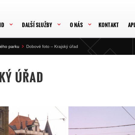
HD
DALŠÍ SLUŽBY
O NÁS
KONTAKT
AP
vého parku
Dobové foto – Krajský úřad
SKÝ ÚŘAD