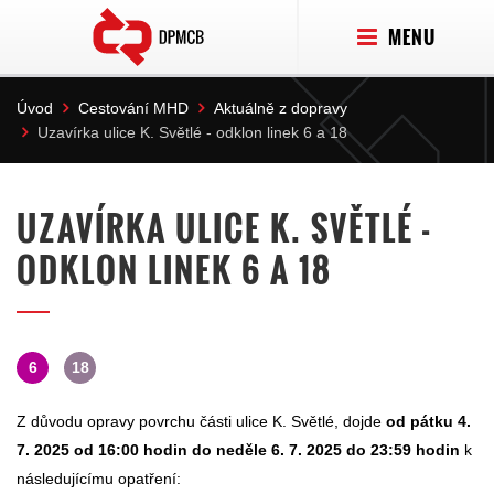
MENU
Úvod
Cestování MHD
Aktuálně z dopravy
Uzavírka ulice K. Světlé - odklon linek 6 a 18
UZAVÍRKA ULICE K. SVĚTLÉ -
ODKLON LINEK 6 A 18
6
18
Z důvodu opravy povrchu části ulice K. Světlé, dojde
od pátku 4.
7. 2025 od 16:00 hodin do neděle 6. 7. 2025 do 23:59 hodin
k
následujícímu opatření: