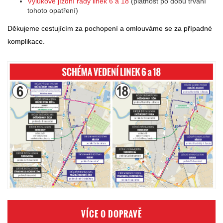
Výlukové jízdní řády linek 6 a 18
(platnost po dobu trvání
tohoto opatření)
Děkujeme cestujícím za pochopení a omlouváme se za případné
komplikace.
VÍCE O DOPRAVĚ