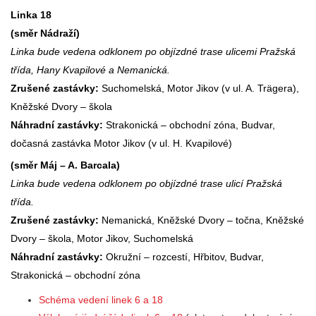
Linka 18
(směr Nádraží)
Linka bude vedena odklonem po objízdné trase ulicemi Pražská
třída, Hany Kvapilové a Nemanická.
Zrušené zastávky:
Suchomelská, Motor Jikov (v ul. A. Trägera),
Kněžské Dvory – škola
Náhradní zastávky:
Strakonická – obchodní zóna, Budvar,
dočasná zastávka Motor Jikov (v ul. H. Kvapilové)
(směr Máj – A. Barcala)
Linka bude vedena odklonem po objízdné trase ulicí Pražská
třída.
Zrušené zastávky:
Nemanická, Kněžské Dvory – točna, Kněžské
Dvory – škola, Motor Jikov, Suchomelská
Náhradní zastávky:
Okružní – rozcestí, Hřbitov, Budvar,
Strakonická – obchodní zóna
Schéma vedení linek 6 a 18