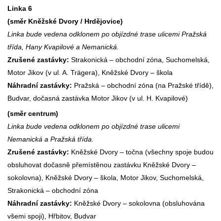
Linka 6
(směr Kněžské Dvory / Hrdějovice)
Linka bude vedena odklonem po objízdné trase ulicemi Pražská
třída, Hany Kvapilové a Nemanická.
Zrušené zastávky:
Strakonická – obchodní zóna, Suchomelská,
Motor Jikov (v ul. A. Trägera), Kněžské Dvory – škola
Náhradní zastávky:
Pražská – obchodní zóna (na Pražské třídě),
Budvar, dočasná zastávka Motor Jikov (v ul. H. Kvapilové)
(směr centrum)
Linka bude vedena odklonem po objízdné trase ulicemi
Nemanická a Pražská třída.
Zrušené zastávky:
Kněžské Dvory – točna (všechny spoje budou
obsluhovat dočasně přemístěnou zastávku Kněžské Dvory –
sokolovna), Kněžské Dvory – škola, Motor Jikov, Suchomelská,
Strakonická – obchodní zóna
Náhradní zastávky:
Kněžské Dvory – sokolovna (obsluhována
všemi spoji), Hřbitov, Budvar